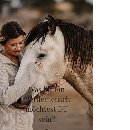
Was für ein
Pferdemensch
möchtest DU
sein?