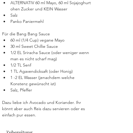
ALTERNATIV 60 ml Mayo, 60 ml Sojajoghurt 
ohen Zucker und KEIN Wasser
Salz
Panko Paniermehl
Für die Bang Bang Sauce
60 ml (1/4 Cup) vegane Mayo
30 ml Sweet Chillie Sauce
1/2 EL Sriracha Sauce (oder weniger wenn 
man es nicht scharf mag)
1/2 TL Senf
1 TL Agavendicksaft (oder Honig)
1 -2 EL Wasser (jenachdem welche 
Konstenz gewünscht ist)
Salz, Pfeffer
Dazu liebe ich Avocado und Koriander. Ihr 
könnt aber auch Reis dazu servieren oder es 
einfach pur essen.
Zubereitung