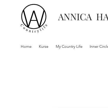
ANNICA H
Home
Kurse
My Country Life
Inner Circl