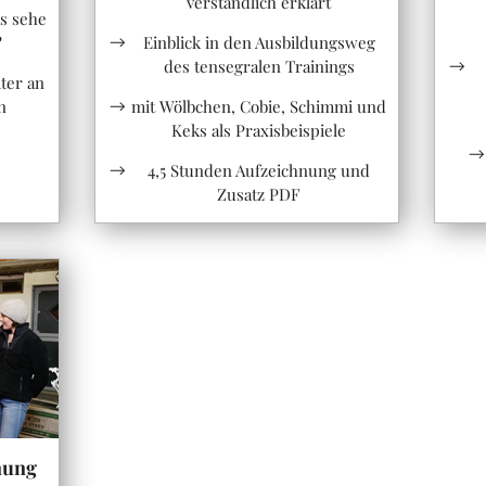
verständlich erklärt
as sehe
Einblick in den Ausbildungsweg
?
des tensegralen Trainings
ter an
mit Wölbchen, Cobie, Schimmi und
n
Keks als Praxisbeispiele
4,5 Stunden Aufzeichnung und
Zusatz PDF
nung