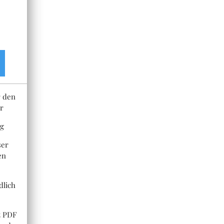
r den
r
ng
ser
en
dlich
z PDF