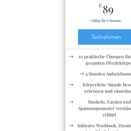
89€
€
89
Gültig für 6 Monate
Teilnehmen
10 praktische Übungen fü
gesamten Pferdekörpe
4 Stunden Aufzeichnu
Körperliche Signale bes
erkennen und einordn
Muskeln, Faszien und
Spannungsmuster verstän
erklärt
inklusive Workbook, Zusat