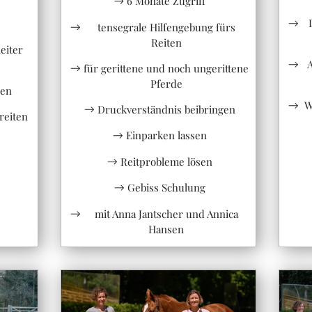
6 Monate Zugriff
tensegrale Hilfengebung fürs
Reiten
eiter
für gerittene und noch ungerittene
Pferde
ren
W
Druckverständnis beibringen
reiten
Einparken lassen
Reitprobleme lösen
Gebiss Schulung
mit Anna Jantscher und Annica
Hansen