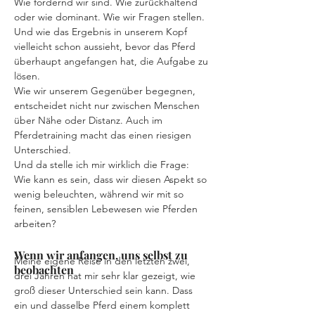
Wie fordernd wir sind. Wie zurückhaltend 
oder wie dominant. Wie wir Fragen stellen. 
Und wie das Ergebnis in unserem Kopf 
vielleicht schon aussieht, bevor das Pferd 
überhaupt angefangen hat, die Aufgabe zu 
lösen.
Wie wir unserem Gegenüber begegnen, 
entscheidet nicht nur zwischen Menschen 
über Nähe oder Distanz. Auch im 
Pferdetraining macht das einen riesigen 
Unterschied.
Und da stelle ich mir wirklich die Frage: 
Wie kann es sein, dass wir diesen Aspekt so 
wenig beleuchten, während wir mit so 
feinen, sensiblen Lebewesen wie Pferden 
arbeiten?
Wenn wir anfangen, uns selbst zu
Meine eigene Reise in den letzten zwei, 
beobachten
drei Jahren hat mir sehr klar gezeigt, wie 
groß dieser Unterschied sein kann. Dass 
ein und dasselbe Pferd einem komplett 