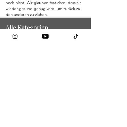
noch nicht. Wir glauben fest dran, dass sie 
wieder gesund genug wird, um zurück zu 
den anderen zu ziehen.
< Voriger Beitrag
Nächster Beitrag >
Alle Kategorien.
Pferde