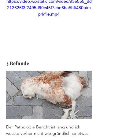
https://video.wixstatic.com/video/93e555_dd
212626f3f2495d90c45f7cbe6ba5bf/480p/m
p4/file.mp4
3 Befunde
Der Pathologie Bericht ist lang und ich 
wusste vorher nicht wie gründlich so etwas 